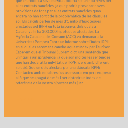
que l’Euribor. La seva nul•litat podria ser un nou revés per
a les entitats bancàries, ja que podria provocar noves
provisions de fons per a les entitats bancàries quan
encara no han sortit de la problemàtica de les clàusules
sòl. Els càlculs parlen de més d’1 milió d’hipoteques
afectades pel IRPH en tota Espanya, dels quals a
Catalunya hi ha 300.000 hipoteques afectades. La
Agència Catalana del Consum (ACC) va demanar a la
Universitat Pompeu Fabra un informe sobre l’índex IRPH
en el qual es recomana canviar aquest índex per l’euríbor.
Esperem que el Tribunal Suprem dicti una sentència que
unifiqui la jurisprudència, ja que són moltes les sentències
que han declarat la nul•litat del IRPH, però amb diferent
solució. Sou un dels afectats per una clàusula IRPH?
Contacteu amb nosaltres i us assessorarem per recuperar
allò que heu pagat de més i per obtenir un índex de
referència de la vostra hipoteca més just.
>
Llegeix Més