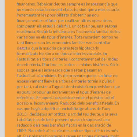
financeres. Rebaixar deutes sempre es interessant ja que
no només estaràs reduint el deute, sinó que a més estaràs
incrementant les possibilitats d’obtenir un nou
finançament en el futur per realitzar altres operacions,
com pagar els estudis dels fills, un cotxe nou, una segona
residència. Reduir la influència en l’economia familiar de les
variacions en els tipus d’interès. Tots recordem temps no
tant llunyans on les economies familiar van trontollar
degut a que la majoria de préstecs hipotecaris
formalitzats ho són a un tipus d’interès variable. En
l’actualitat els tipus d’interès, i concretament el de l’índex
de referència, l’Euribor, es troben a mínims històrics. Això
suposa que els interessos que s’estan pagant en
l’actualitat són mínims. Es de preveure que en un futur no
excessivament llunyà els tipus d’interès tornin a pujar, i
per tant, cal estar a l’aguait de si existeixen previsions que
es pugui produir un increment en el tipus d’interès de
referència. En aquest cas caldria reduir el préstec tot el
possible. Inconvenients Reducció dels beneficis fiscals. En
cas que hagis adquirit el teu habitatge abans de l’any
2013 i decideixis amortitzar part del teu deute, o la seva
totalitat, has de tenir present que això suposarà una
reducció dels teus beneficis fiscals en la declaració de
l’IRPF. No cobrir altres deutes amb un tipus d’interès més
alt. Els préstecs hipotecaris tenen uns tipus d’interès molt