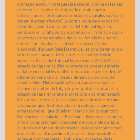
norma no exclou hipoteques ja pagades ni dóna dates des
de les quals s’aplica. Això sí, parla que afectarà a
determinades hipoteques que inclouen clàusules sòl. Com
sabem si estem afectats? La norma, en la seva exposició
de motius, remet a la sentència del Tribunal Suprem,
centrades en la falta de transparència i d’informació sobre
els efectes de les mateixes clàusules. Amb la finalitat de
determinar si la clàusula sòl està inclosa en l’àmbit
d’aplicació d’aquest Reial Decret Llei, es consideren com a
criteris a destacar, entre d’altres, els establerts en la
citada sentència del Tribunal Suprem núm. 241/2013: la
creació de l’aparença d’un contracte de préstec a interès
variable en el qual les oscil·lacions a la baixa de l’índex de
referència, repercutiran en una disminució del preu del
diner; la falta d’informació suficient que es tracta d’un
element definitori de l’objecte principal del contracte; la
creació de l’aparença que el sòl té com a contraprestació
la fixació d’un sostre; la seva eventual ubicació entre una
aclaparant quantitat de dades entre els quals queden
emmascarades i que dilueixen l’atenció del consumidor;
l’absència de simulacions d’escenaris diversos, relacionats
amb el comportament raonablement previsible del tipus
d’interès al moment de contractar, en fase precontractual;
la inexistència d’advertiment previ clar i comprensible
sobre el cost comparatiu amb altres productes de la