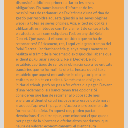
disposició addicional primera aclareix les seves
obligacions. Els bancs hauran d’informar de les
possibilitats de reclamar i de l’existència d’una oficina de
gestió per resoldre aquesta qüestió a les seves pàgines
webs i a totes les seves oficines. Així, el text no obliga a
utilitzar altres mètodes com l’enviament de cartes a tots
els afectats, tal i com estipulava l’esborrany del Reial
Decret. Què passa si el banc considera que no ha de
retornar res? Bàsicament, res, i aquí ve la gran trampa del
Reial Decret. L’entitat bancària guanya temps mentre es
realitza el tràmit de la reclamació extrajudicial i abans que
el client pugui anar a judici. El Reial Decret-Llei no
estableix cap tipus de sanció ni obligació cap a les entitats
bancàries que no formulin la oferta. Encara que el text
estableix que aquest mecanisme és obligatori per a les
entitats, no ho és en realitat. Només estan obligats a
iniciar el tràmit, però no pas a fer oferta o a pagar. Davant
d’una reclamació, els bancs tenen tres opcions: Si
consideren que han de retornar allò cobrat de més,
enviaran al client el càlcul inclosos interessos de demora i
si aquest l’aprova i li paguen, s’acaba el procediment de
forma satisfactòria. En aquest cas, poden pactar
devolucions d’un altre tipus, com minorant el que queda
per pagar de la hipoteca o oferint altres productes, que
haurà de valorar econòmicament i el client haurà