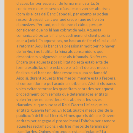
d’acceptar per separat i de forma manuscrita. Si
consideren que les seves clàusules no van ser abusives
(com és el cas del Banc Sabadell, per exemple) poden
respondre justificant per què creuen que no ho són
d’abusives. Per tant, no inclouran el càlcul, perquè
consideren que no hi han cobrat de més. Aquesta
comunicació posaria fi al procediment i el client podria
anar a judici. En aquest cas, no hauran de fer el càlcul d’allò
a retornar. Aquí la banca va pressionar molt per no haver
de fer-ho, i no facilitar la feina als consumidors que
descontents, volguessin anar als tribunals. No fer res.
Encara que aquesta possibilitat no està establerta de
forma explícita, sí ho està que el tràmit de tres mesos
finalitza si el banc no dóna resposta a una reclamació.
Això sí, durant aquests tres mesos, mentre està a l’espera,
el consumidor no pot acudir als tribunals. Així, si els bancs
volen evitar retornar les quantitats cobrades per aquest
procediment, com sembla que determinades entitats
volen fer per no considerar-les abusives les seves
clàusules, el que suposa el Reial Decret Llei es que les
entitats guanyin temps. En total, quatre mesos des de la
publicació del Reial Decret. El mes que els dóna el Govern
entitats per engegar el procediment i l’oficina per atendre
aquestes reclamacions, i els tres mesos de termini per
tramitar-les. Quines hipoteques estan afectades? La