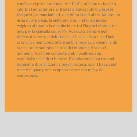
conèixer el pronunciament del TJUE, tal i com us havíem
informat en anteriors entrades d’aquest blog. Després
d’aquest pronunciament, que dóna la raó als ciutadans, no
hi ha dubte algun, la nul·litat no es limita i els jutges
exigiran als bancs la devolució de tot l’import abonat de
més per la clàusula sòl. A MF Advocats sempre hem
defensat la retroactivitat de la clàusula sòl per ser l’únic
pronunciament compatible amb la legislació vigent i amb
la realitat econòmica i social del moment. Ara es el
moment. Posa’t en contacte amb nosaltres, som
especialistes en dret bancari. Estudiarem el teu cas amb
deteniment, analitzant la teva hipoteca, quant has pagat
de més i quan pots recuperar sense cap mena de
compromís.
>
Llegeix Més