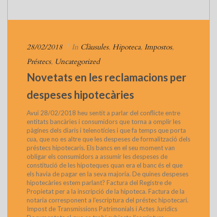
28/02/2018
|
In
Clàusules
,
Hipoteca
,
Impostos
,
Préstecs
,
Uncategorized
Novetats en les reclamacions per
despeses hipotecàries
Avui 28/02/2018 heu sentit a parlar del conflicte entre
entitats bancàries i consumidors que torna a omplir les
pàgines dels diaris i telenotícies i que fa temps que porta
cua, que no es altre que les despeses de formalització dels
préstecs hipotecaris. Els bancs en el seu moment van
obligar els consumidors a assumir les despeses de
constitució de les hipoteques quan era el banc és el que
els havia de pagar en la seva majoria. De quines despeses
hipotecàries estem parlant? Factura del Registre de
Propietat per a la inscripció de la hipoteca. Factura de la
notaria corresponent a l’escriptura del préstec hipotecari.
Impost de Transmissions Patrimonials i Actes Jurídics