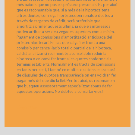
més baixos que no pas els préstecs personals. Es per això
que es recomanable que, si a més de la hipoteca tens
altres deutes, com siguin préstecs personals o deutes a
través de targetes de crèdit, serà preferible que
amortitzis primer aquests últims, ja que els interessos
poden arribar a ser deu vegades superiors com a mínim.
Pagament de comissions d’amortització anticipada del
préstec hipotecari. En cas que calgui fer front a una
comissió per cancel·lació total o parcial de la hipoteca,
caldrà analitzar si realment és aconsellable reduir la
hipoteca o en canvi fer front a les quotes conforme als
terminis establerts. Normalment es tracta de comissions
en tants per cent, i també en moltes ocasions es tractarà
de clàusules de dubtosa transparència on ens voldran fer
pagar més del que diu la llei. Per tot això, us recomanem
que busqueu assessorament especialitzat abans de fer
aquestes operacions. No dubteu a consultar-nos!
>
Llegeix Més