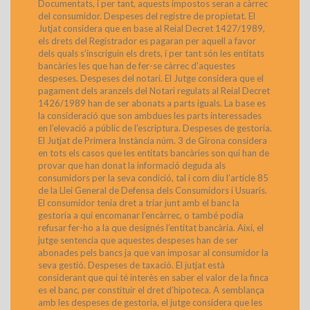
Documentats, i per tant, aquests impostos seran a càrrec
del consumidor. Despeses del registre de propietat. El
Jutjat considera que en base al Reial Decret 1427/1989,
els drets del Registrador es pagaran per aquell a favor
dels quals s’inscriguin els drets, i per tant són les entitats
bancàries les que han de fer-se càrrec d’aquestes
despeses. Despeses del notari. El Jutge considera que el
pagament dels aranzels del Notari regulats al Reial Decret
1426/1989 han de ser abonats a parts iguals. La base es
la consideració que son ambdues les parts interessades
en l’elevació a públic de l’escriptura. Despeses de gestoria.
El Jutjat de Primera Instància núm. 3 de Girona considera
en tots els casos que les entitats bancàries son qui han de
provar que han donat la informació deguda als
consumidors per la seva condició, tal i com diu l’article 85
de la Llei General de Defensa dels Consumidors i Usuaris.
El consumidor tenia dret a triar junt amb el banc la
gestoria a qui encomanar l’encàrrec, o també podia
refusar fer-ho a la que designés l’entitat bancària. Així, el
jutge sentencia que aquestes despeses han de ser
abonades pels bancs ja que van imposar al consumidor la
seva gestió. Despeses de taxació. El jutjat està
considerant que qui té interès en saber el valor de la finca
es el banc, per constituir el dret d’hipoteca. A semblança
amb les despeses de gestoria, el jutge considera que les