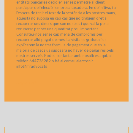
entitats bancàries decidien sense permetre al client
participar de l’elecció l’empresa taxadora. En definitiva, i a
l’espera de tenir el text de la sentència a les nostres mans,
aquesta no suposa en cap cas que no tinguem dret a
recuperar uns diners que son nostres i que val la pena
recuperar per ser una quantitat prou important.
Consulteu-nos sense cap mena de compromís per
recuperar allò pagat de més. La visita es gratuïta i us
explicarem la nostra formula de pagament que en la
majoria de casos us suposarà no haver de pagar res pels
nostres serveis. Podeu contactar amb nosaltres aquí, al
telèfon 644726282 o bé al correu electrònic
info@mfadvocats
>
Llegeix Més