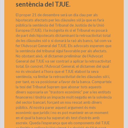
sentència del TJUE.
El proper 21 de desembre serà un dia clau per als
hipotecats afectats per les clàusules sòl ja que es farà
pública la sentència del Tribunal de Justícia de la Unió
Europea (TJUE). I la incògnita és si el Tribunal es posarà
de part dels hipotecats dictaminant la retroactivitat total
de les clàusules sòl o si donarà la raó als bancs, tal com va
fer l’Advocat General del TJUE. Els advocats esperem que
la sentència del tribunal sigui favorable per als afectats.
No obstant això, el dictamen preliminar de l’Advocat
General del TJUE va ser contrari a aplicar la retroactivitat
total. En concret, l’Advocat General, el dictamen del qual
no és vinculant a l’hora que el TJUE elabori la seva
sentència, va limitar la retroactivitat de les clàusules sòl i,
per tant, es va posicionar a favor de la banca. Comparteix
la tesi del Tribunal Suprem que abonar tots aquests
diners suposaria un “trastorn econòmic” per a les entitats
financeres i tindria un impacte molt negatiu en la solvència
del sector bancari, forçant un nou rescat amb diners
públics. Al nostra parer aquest argument és més
econòmic que jurídic i no es pot mantenir en un moment
en el qual la banca ha superat els test d’estrès amb
escreix. Queda l’esperança que els components del TJUE