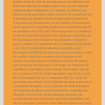
mitjans. Hem de tenir en compte que no és rellevant que
el préstec hipotecari estigui pagat o no, es pot reclamar
qualsevol tipus d’hipoteca. Les úniques condicions que
influiran en la quantitat a rebre són l’any de constitució de
la hipoteca i la ubicació de l’immoble ja que l’Impost de
Transmissions Patrimonials i Actes Jurídics Documentats
varia segons la Comunitat Autònoma. La Sentència del 23
de desembre del 2015 del Tribunal Suprem va considerar
nul·les les clàusules relatives a les despeses d’obertura de
les hipoteques per considerar-les abusives, obligant al
banc a restituir les quantitats doncs solament li beneficien
a ell. Si bé la sentència fa referència específica a les
hipoteques del BBVA, la veritat és que en la pràctica totes
les entitats bancàries compten amb clàusules molt
similars i en totes es pot sol·licitar la nul·litat. Els clients
van contractar una hipoteca i van pagar les despeses de
constitució com alguna cosa natural, sense saber que no
els corresponia fer-ho. Amb l’agreujant, que molts, a més,
han estat pagant de més o segueixen fent-ho sense ser
conscients que el banc està vulnerant els seus drets com a
consumidor en aplicar-los la clàusula sòl. Amb la finalitat
de recuperar els diners, la principal acció a exercitar als
tribunals és la nul·litat de les clàusules abusives. Les
accions de nul·litat exercitades són imprescriptibles, és a
dir, no caduquen; per això no és rellevant que el contracte