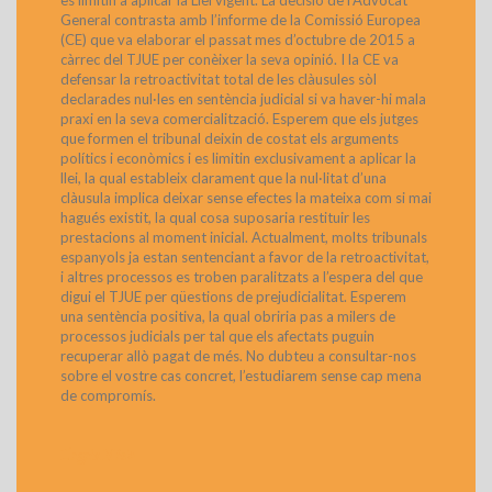
es limitin a aplicar la Llei vigent. La decisió de l’Advocat
General contrasta amb l’informe de la Comissió Europea
(CE) que va elaborar el passat mes d’octubre de 2015 a
càrrec del TJUE per conèixer la seva opinió. I la CE va
defensar la retroactivitat total de les clàusules sòl
declarades nul·les en sentència judicial si va haver-hi mala
praxi en la seva comercialització. Esperem que els jutges
que formen el tribunal deixin de costat els arguments
polítics i econòmics i es limitin exclusivament a aplicar la
llei, la qual estableix clarament que la nul·litat d’una
clàusula implica deixar sense efectes la mateixa com si mai
hagués existit, la qual cosa suposaria restituir les
prestacions al moment inicial. Actualment, molts tribunals
espanyols ja estan sentenciant a favor de la retroactivitat,
i altres processos es troben paralitzats a l’espera del que
digui el TJUE per qüestions de prejudicialitat. Esperem
una sentència positiva, la qual obriria pas a milers de
processos judicials per tal que els afectats puguin
recuperar allò pagat de més. No dubteu a consultar-nos
sobre el vostre cas concret, l’estudiarem sense cap mena
de compromís.
>
Llegeix Més