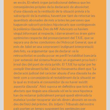
en excés. El referit òrgan jurisdiccional defensa que les
conseqüències pròpies de la declaració de abusivitat
d’una clàusula es la restitució de la situació prèvia a la
subscripció de la mateixa, havent per tant de retornar les
quantitats abonades de més a totes les persones que
haguessin subscrit préstecs hipotecaris que continguessin
la polèmica clàusula. Des de MF Advocats us havíem
vingut informant al respecte, i darrerament no érem gaire
optimistes respecte del pronunciament del TJUE, que se
separa una de les conclusions de l’Advocat General, que al
més de Juliol en una sorprenent i indignant interpretació
dels fets, va argumentar que de declarar-se la
retroactivitat es podia posar en perill l’estabilitat bancària
i per extensió del sistema financer, un argument prou buit i
irreal des del punt de vista jurídic. El TJUE ha optar per fer
complir literalment la llei, i així ho fonamenta dient que “La
declaració judicial del caràcter abusiu d’una clàusula ha de
tenir com a conseqüència el restabliment de la situació en
la qual es trobaria el consumidor de no haver existit
aquesta clàusula”. Això suposa en definitiva que tots els
afectats que tinguin una clàusula sòl en la seva hipoteca
han de reclamar judicialment perquè quedi eliminada la
mateixa i poder recuperar així els diners abonats en excés
des de l’inici del préstec. Els Jutjats i Tribunals del nostre
país porten un temps suspenent les sentències per