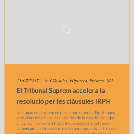
11/07/2017
|
In
Clàusules
,
Hipoteca
,
Préstecs
,
Sòl
El Tribunal Suprem accelera la
resolució per les clàusules IRPH
Just quan ens trobem en plena marea per les hipoteques
amb clàusules sòl, en les quals des de la creació del jutjat
únic provincial estem trobant que aquests jutjats estan
començant a entrar en col•lapse per moments, la Sala civil