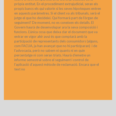
pròpia entitat. En el procediment extrajudicial, seran els
propis bancs els qui valorin si les seves hipoteques entren
en aquests paràmetres. Si el client va als tribunals, serà el
jutge el que ho decideixi. Qui formarà part de l’òrgan de
seguiment? De moment, no es coneixen els detalls. El
Govern haurà de desenvolupar ara la seva composició i
funcions. L’única cosa que deixa clar el document que va
entrar en vigor ahir avui és que comptarà amb la
participació de representants dels consumidors (alguns,
com FACUA, ja han avançat que no hi participaran) i de
l’advocacia, però no sabem ni quants ni en quin
percentatge ni com seran triats. Haurà d’emetre un
informe semestral sobre el seguiment i control de
l’aplicació d’aquest mètode de reclamació. Encara que el
text no
>
Llegeix Més