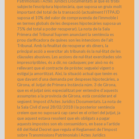
Patrimonials i Actes Jurídics Documentats al que es trobi
subjecte l’escriptura hipotecària, que suposa un gruix molt
important del total de la transacció (actualment l’ITPAJD
suposa el 10% del valor de compravenda de l’immoble i
en termes globals de les despeses hipotecàries suposa un
75% del total a poder recuperar). La nota de la Sala
Primera del Tribunal Suprem anunciant la sentència es
prou clarificadora de quines son les intencions de l’alt
Tribunal. Amb la finalitat de recuperar els diners, la
principal acció a exercitar als tribunals és la nul·litat de les
clàusules abusives. Les accions de nul·litat exercitades són
imprescriptibles, és a dir, no caduquen; per això no és
rellevant que el contracte de préstec segueixi vigent o
estigui ja amortitzat. Així, la situació actual que tenim es
que davant d’una demanda per despeses hipotecàries, a
Girona, el Jutjat de Primera Instància núm. 3 de Girona,
que es el jutjat únic especialitzat per entendre d’aquests
assumptes a la provincia de Girona, està considerant el
següent: Impost d’Actes Jurídics Documentats. La nota de
la Sala Civil d’avui 28/02/2018 i la posterior sentència
creiem que no suposarà cap canvi en el criteri del jutjat, ja
que aquest estava resolent que els obligats a pagar
aquests impostos son els consumidors, en base a l’article
68 del Reial Decret que regula el Reglament de l’Impost
sobre Transmissions Patrimonials i Actes Jurídics