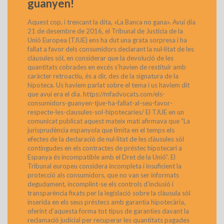
guanyen!
Aquest cop, i trencant la dita, «La Banca no gana». Avui dia
21 de desembre de 2016, el Tribunal de Justícia de la
Unió Europea (TJUE) ens ha dut una grata sorpresa i ha
fallat a favor dels consumidors declarant la nul·litat de les
clàusules sòl, en considerar que la devolució de les
quantitats cobrades en excés s’havien de restituir amb
caràcter retroactiu, és a dir, des de la signatura de la
hipoteca. Us havíem parlat sobre el tema i us havíem dit
que avui era el dia. https://mfadvocats.com/els-
consumidors-guanyen-tjue-ha-fallat-al-seu-favor-
respecte-les-clausules-sol-hipotecaries/ El TJUE en un
comunicat publicat aquest mateix matí afirmava que “La
jurisprudència espanyola que limita en el temps els
efectes de la declaració de nul·litat de les clàusules sòl
contingudes en els contractes de préstec hipotecari a
Espanya és incompatible amb el Dret de la Unió”. El
Tribunal europeu considera incompleta i insuficient la
protecció als consumidors, que no van ser informats
degudament, incomplint-se els controls d’inclusió i
transparència fixats per la legislació sobre la clàusula sòl
inserida en els seus préstecs amb garantia hipotecària,
oferint d’aquesta forma tot tipus de garanties davant la
reclamació judicial per recuperar les quantitats pagades