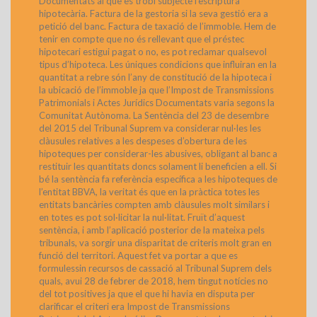
Documentats al que es trobi subjecte l’escriptura
hipotecària. Factura de la gestoria si la seva gestió era a
petició del banc. Factura de taxació de l’immoble. Hem de
tenir en compte que no és rellevant que el préstec
hipotecari estigui pagat o no, es pot reclamar qualsevol
tipus d’hipoteca. Les úniques condicions que influiran en la
quantitat a rebre són l’any de constitució de la hipoteca i
la ubicació de l’immoble ja que l’Impost de Transmissions
Patrimonials i Actes Jurídics Documentats varia segons la
Comunitat Autònoma. La Sentència del 23 de desembre
del 2015 del Tribunal Suprem va considerar nul·les les
clàusules relatives a les despeses d’obertura de les
hipoteques per considerar-les abusives, obligant al banc a
restituir les quantitats doncs solament li beneficien a ell. Si
bé la sentència fa referència específica a les hipoteques de
l’entitat BBVA, la veritat és que en la pràctica totes les
entitats bancàries compten amb clàusules molt similars i
en totes es pot sol·licitar la nul·litat. Fruït d’aquest
sentència, i amb l’aplicació posterior de la mateixa pels
tribunals, va sorgir una disparitat de criteris molt gran en
funció del territori. Aquest fet va portar a que es
formulessin recursos de cassació al Tribunal Suprem dels
quals, avui 28 de febrer de 2018, hem tingut notícies no
del tot positives ja que el que hi havia en disputa per
clarificar el criteri era Impost de Transmissions