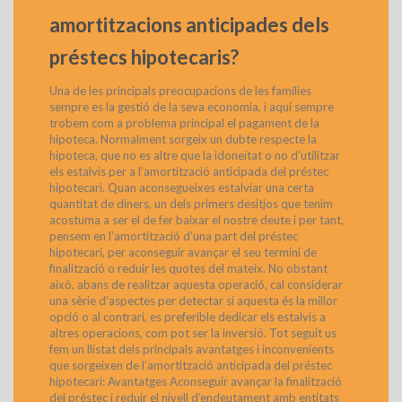
amortitzacions anticipades dels
préstecs hipotecaris?
Una de les principals preocupacions de les famílies
sempre es la gestió de la seva economia, i aquí sempre
trobem com a problema principal el pagament de la
hipoteca. Normalment sorgeix un dubte respecte la
hipoteca, que no es altre que la idoneïtat o no d’utilitzar
els estalvis per a l’amortització anticipada del préstec
hipotecari. Quan aconsegueixes estalviar una certa
quantitat de diners, un dels primers desitjos que tenim
acostuma a ser el de fer baixar el nostre deute i per tant,
pensem en l’amortització d’una part del préstec
hipotecari, per aconseguir avançar el seu termini de
finalització o reduir les quotes del mateix. No obstant
això, abans de realitzar aquesta operació, cal considerar
una sèrie d’aspectes per detectar si aquesta és la millor
opció o al contrari, es preferible dedicar els estalvis a
altres operacions, com pot ser la inversió. Tot seguit us
fem un llistat dels principals avantatges i inconvenients
que sorgeixen de l’amortització anticipada del préstec
hipotecari: Avantatges Aconseguir avançar la finalització
del préstec i reduir el nivell d’endeutament amb entitats