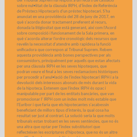
del Tribunal Suprem ha respost a un recurs de cassació
sobre nul•litat de la clàusula IRPH, d’Índex de Referència
de Préstecs Hipotecaris d’un préstec hipotecari. S’ha
anunciat en una providència del 28 de juny de 2017, en
què s’acorda donar tractament preferent al recurs,
donada la litigiositat que està generant, així com l’Acord
sobre composició i funcionament de la Sala primera, en
què s’acorda alterar l’ordre cronològic dels recursos que
revelin la necessitat d’atendre amb rapidesa la funció
unificadora que correspon al Tribunal Suprem. Rebem
aquesta providència amb bones perspectives per als
consumidors, principalment per aquells que estan afectats
per una clàusula IRPH en les seves hipoteques, que
podran veure el final a les seves reclamacions històriques
per procedir a l’anul•lació de l’índex hipotecari IRPH i a la
devolució dels interessos abonats de més durant la vida
de la hipoteca. Entenem que l’índex IRPH és opac i
manipulable per part de les entitats bancàries, que van
promocionar l’ IRPH com un índex molt més estable que
l’Euribor i que faria que els hipotecantes s’acabessin
beneficiant de millors tipus d’interès, la qual cosa ha
resultat ser just al contrari. La solució seria la que molts
tribunals estan trobant en les seves sentències, que no és
una altra que optar per l’índex substitutori que
reflecteixen les escriptures d’hipoteca, que no és un altre