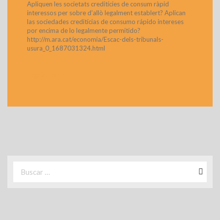
Apliquen les societats creditícies de consum ràpid
interessos per sobre d’allò legalment establert? Aplican
las sociedades creditícias de consumo rápido intereses
por encima de lo legalmente permitido?
http://m.ara.cat/economia/Escac-dels-tribunals-
usura_0_1687031324.html
>
Llegeix Més