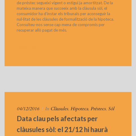
de préstec segueixi vigent o estigui ja amortitzat. De la
mateixa manera que succeeix amb la clàusula sòl, el
consumidor ha d’instar els tribunals per aconseguir la
nul·litat de les clàusules de formalització de la hipoteca.
Consulteu-nos sense cap mena de compromís per
recuperar allò pagat de més.
>
Llegeix Més
04/12/2016
|
In
Clàusules
,
Hipoteca
,
Préstecs
,
Sòl
Data clau pels afectats per
clàusules sòl: el 21/12 hi haurà