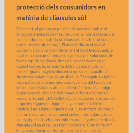
protecció dels consumidors en
matèria de clàusules sòl
Finalment, el govern va publicar el passat dissabte el
famós Reial Decret de mesures urgents «de protecció de
consumidors en matèria de clàusules sòl«, text del qual
podeu trobar pitjant aquí. El mateix dia en el qual el
Govern va aprovar definitivament el Reial Decret amb el
qual es creava un sistema extrajudicial per solucionar de
forma ràpida les devolucions del cobrat de més per
aquest concepte, la majoria de bancs espanyols van
obtenir guanys significatius en la borsa. Es casualitat?
Nosaltres creiem que no, en absolut. Tot seguit, us fem un
resum d’aquells temes més controvertits del text. Com
informaran els bancs als seus clients? El text és ambigu
quant a les obligacions dels bancs a l’hora d’avisar als
seus clients amb CLÀUSULA SÒL en les seves hipoteques,
o que les haguessin tingut en algun moment. De fet,
l’article 3 no aclareix aquest punt: “Les entitats de crèdit
hauran de garantir que aquest sistema de reclamació és
conegut per tots els consumidors que tinguessin incloses
clàusula sòl en el seu préstec hipotecari.” Com ho faran?
Encara que l’article anterior no és gens concret, la