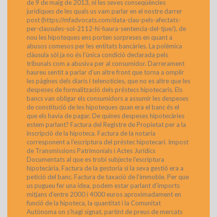
de 9 de maig de 2013, ni les seves conseqüències
jurídiques de les quals us vam parlar en el nostre darrer
post (https://mfadvocats.com/data-clau-pels-afectats-
per-clausules-sol-2112-hi-haura-sentencia-del-tjue/), de
nou les hipoteques ens porten sorpreses en quant a
abusos comesos per les entitats bancàries. La polèmica
clàusula sòl ja no és l’única condició declarada pels
tribunals com a abusiva per al consumidor. Darrerament
haureu sentit a parlar d’un altre front que torna a omplir
les pàgines dels diaris i telenotícies, que no es altre que les
despeses de formalització dels préstecs hipotecaris. Els
bancs van obligar els consumidors a assumir les despeses
de constitució de les hipoteques quan era el banc és el
que els havia de pagar. De quines despeses hipotecàries
estem parlant? Factura del Registre de Propietat per a la
inscripció de la hipoteca. Factura de la notaria
corresponent a l’escriptura del préstec hipotecari. Impost
de Transmissions Patrimonials i Actes Jurídics
Documentats al que es trobi subjecte l’escriptura
hipotecària. Factura de la gestoria si la seva gestió era a
petició del banc. Factura de taxació de l’immoble. Per que
us pugueu fer una idea, podem estar parlant d’imports
mitjans d’entre 2000 i 4000 euros aproximadament en
funció de la hipoteca, la quantitat i la Comunitat
Autònoma on s’hagi signat, partint de preus de mercats