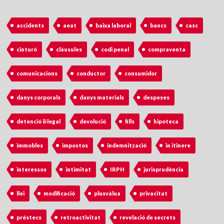
accidents
aeat
baixa laboral
bancs
casc
cinturó
clàusules
codi penal
compraventa
comunicacions
conductor
consumidor
danys corporals
danys materials
despeses
detenció il·legal
devolució
fills
hipoteca
immobles
impostos
indemnització
in itinere
interessos
intimitat
IRPH
jurisprudència
llei
modificació
plusvàlua
privacitat
préstecs
retroactivitat
revelació de secrets