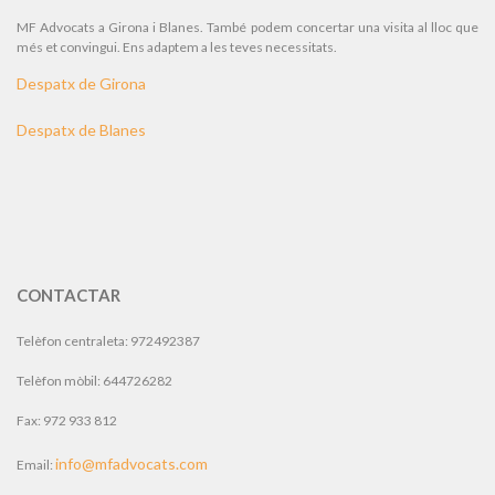
MF Advocats a Girona i Blanes. També podem concertar una visita al lloc que
més et convingui. Ens adaptem a les teves necessitats.
Despatx de Girona
Despatx de Blanes
CONTACTAR
Telèfon centraleta: 972492387
Telèfon mòbil: 644726282
Fax: 972 933 812
info@mfadvocats.com
Email: