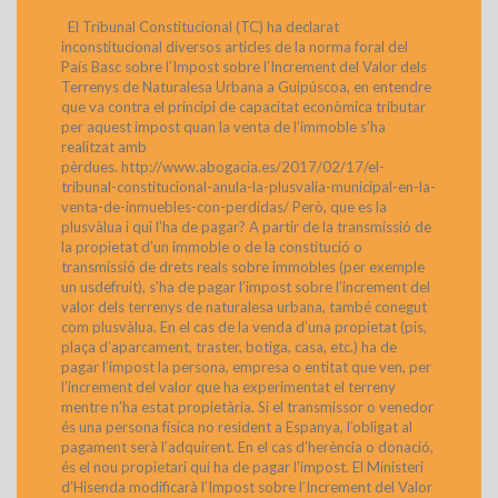
El Tribunal Constitucional (TC) ha declarat
inconstitucional diversos articles de la norma foral del
País Basc sobre l’Impost sobre l’Increment del Valor dels
Terrenys de Naturalesa Urbana a Guipúscoa, en entendre
que va contra el principi de capacitat econòmica tributar
per aquest impost quan la venta de l’immoble s’ha
realitzat amb
pèrdues. http://www.abogacia.es/2017/02/17/el-
tribunal-constitucional-anula-la-plusvalia-municipal-en-la-
venta-de-inmuebles-con-perdidas/ Però, que es la
plusvàlua i qui l’ha de pagar? A partir de la transmissió de
la propietat d’un immoble o de la constitució o
transmissió de drets reals sobre immobles (per exemple
un usdefruit), s’ha de pagar l’impost sobre l’increment del
valor dels terrenys de naturalesa urbana, també conegut
com plusvàlua. En el cas de la venda d’una propietat (pis,
plaça d’aparcament, traster, botiga, casa, etc.) ha de
pagar l’impost la persona, empresa o entitat que ven, per
l’increment del valor que ha experimentat el terreny
mentre n’ha estat propietària. Si el transmissor o venedor
és una persona física no resident a Espanya, l’obligat al
pagament serà l’adquirent. En el cas d’herència o donació,
és el nou propietari qui ha de pagar l’impost. El Ministeri
d’Hisenda modificarà l’Impost sobre l’Increment del Valor