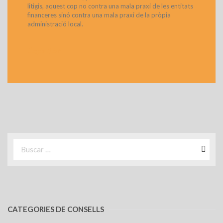
litigis, aquest cop no contra una mala praxi de les entitats
financeres sinó contra una mala praxi de la pròpia
administració local.
>
Llegeix Més
CATEGORIES DE CONSELLS