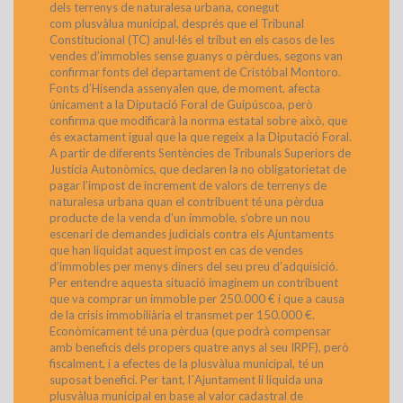
dels terrenys de naturalesa urbana, conegut
com plusvàlua municipal, després que el Tribunal
Constitucional (TC) anul·lés el tribut en els casos de les
vendes d’immobles sense guanys o pèrdues, segons van
confirmar fonts del departament de Cristóbal Montoro.
Fonts d’Hisenda assenyalen que, de moment, afecta
únicament a la Diputació Foral de Guipúscoa, però
confirma que modificarà la norma estatal sobre això, que
és exactament igual que la que regeix a la Diputació Foral.
A partir de diferents Sentències de Tribunals Superiors de
Justícia Autonòmics, que declaren la no obligatorietat de
pagar l’impost de increment de valors de terrenys de
naturalesa urbana quan el contribuent té una pèrdua
producte de la venda d’un immoble, s’obre un nou
escenari de demandes judicials contra els Ajuntaments
que han liquidat aquest impost en cas de vendes
d’immobles per menys diners del seu preu d’adquisició.
Per entendre aquesta situació imaginem un contribuent
que va comprar un immoble per 250.000 € i que a causa
de la crisis immobiliària el transmet per 150.000 €.
Econòmicament té una pèrdua (que podrà compensar
amb beneficis dels propers quatre anys al seu IRPF), però
fiscalment, i a efectes de la plusvàlua municipal, té un
suposat benefici. Per tant, l´Ajuntament li liquida una
plusvàlua municipal en base al valor cadastral de