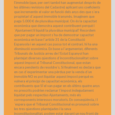
l’immoble (que, per cert també han augmentat després de
les últimes revisions del Cadastre) aplicant uns coeficients
que incrementin el valor en funció dels anys des que s´era
propietari d´aquest immoble transmès. Imaginem que
paga 5.000 € de plusvàlua municipal. On és la capacitat
econòmica que demostra aquest contribuent perquè l
´Ajuntament li liquidi la plusvàlua municipal? Recordem
que per pagar un impost s´ha de demostrar capacitat
econòmica en base l´article 31 de la Constitució
Espanyola i en aquest cas passa tot el contrari, hi ha una
disminució econòmica. En base a l´argumentat, diferents
Tribunals de Justícia arreu de l´Estat Espanyol han
plantejat diverses qüestions d´inconstitucionalitat sobre
aquest impost al Tribunal Constitucional, que estan
encara pendents de resoldre´s. Si finalment es declara que
en cas d´experimentar una pèrdua per la venda d´un
immoble NO es pot liquidar aquest impost perquè es
vulnera el principi de capacitat econòmica, els
contribuents que SÍ el van pagar en els últims quatre anys
no prescrits podrien reclamar l´impost indegudament
liquidat pels respectius Ajuntaments, més els
corresponents interessos moratoris. En conseqüència, i l
´espera que el Tribunal Constitucional es pronunciï sobre
les tres qüestions plantejades i la seva
inconstitucionalitat, podem estar davant un nou front de