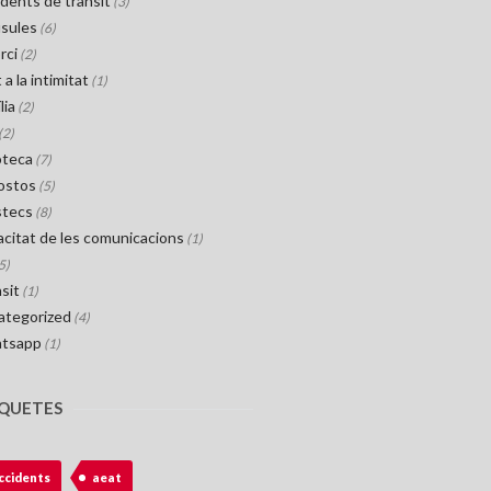
dents de trànsit
(3)
usules
(6)
rci
(2)
 a la intimitat
(1)
lia
(2)
(2)
oteca
(7)
ostos
(5)
stecs
(8)
acitat de les comunicacions
(1)
5)
sit
(1)
ategorized
(4)
tsapp
(1)
IQUETES
ccidents
aeat