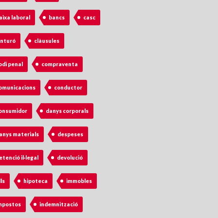
aixa laboral
bancs
casc
inturó
clàusules
odi penal
compraventa
omunicacions
conductor
onsumidor
danys corporals
anys materials
despeses
etenció il·legal
devolució
lls
hipoteca
immobles
mpostos
indemnització