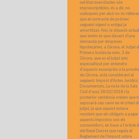
nul·litat exercitades són
imprescriptibles, és a dir, no
caduquen; per això no és relleva
que el contracte de préstec
segueixi vigent o estigui ja
amortitzat. Així, la situació actua
que tenim es que davant d’una
demanda per despeses
hipotecàries, a Girona, el Jutjat 
Primera Instància núm. 3 de
Girona, que es el jutjat únic
especialitzat per entendre
d’aquests assumptes a la provin
de Girona, està considerant el
següent: Impost d’Actes Jurídics
Documentats. La nota de la Sala
Civil d’avui 28/02/2018 i la
posterior sentència creiem que 
suposarà cap canvi en el criteri d
jutjat, ja que aquest estava
resolent que els obligats a pagar
aquests impostos son els
consumidors, en base a l’article 
del Reial Decret que regula el
Reglament de l’Impost sobre