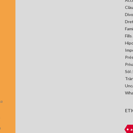
Acci
Clà
Divo
Dret
Famí
Fills
Hip
Imp
Pré
Priv
Sòl
(
Tràn
Unc
Wha
na
ET
s
n
a