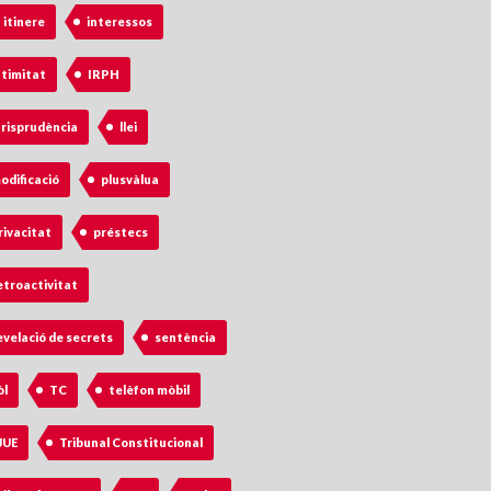
n itinere
interessos
ntimitat
IRPH
urisprudència
llei
odificació
plusvàlua
rivacitat
préstecs
etroactivitat
evelació de secrets
sentència
òl
TC
telèfon mòbil
JUE
Tribunal Constitucional