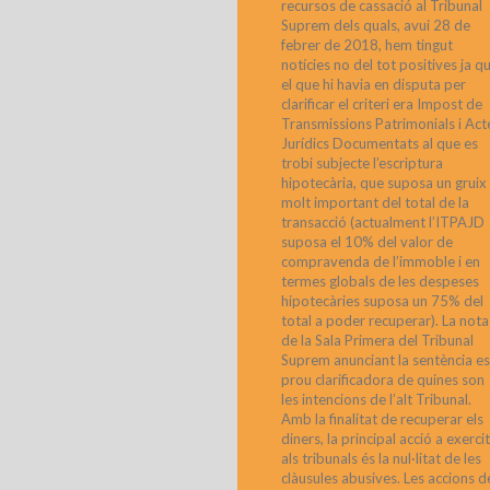
recursos de cassació al Tribunal
Suprem dels quals, avui 28 de
febrer de 2018, hem tingut
notícies no del tot positives ja q
el que hi havia en disputa per
clarificar el criteri era Impost de
Transmissions Patrimonials i Act
Jurídics Documentats al que es
trobi subjecte l’escriptura
hipotecària, que suposa un gruix
molt important del total de la
transacció (actualment l’ITPAJD
suposa el 10% del valor de
compravenda de l’immoble i en
termes globals de les despeses
hipotecàries suposa un 75% del
total a poder recuperar). La nota
de la Sala Primera del Tribunal
Suprem anunciant la sentència es
prou clarificadora de quines son
les intencions de l’alt Tribunal.
Amb la finalitat de recuperar els
diners, la principal acció a exerci
als tribunals és la nul·litat de les
clàusules abusives. Les accions d