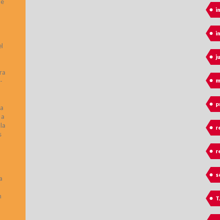
le
i
i
l
j
ra
m
-
p
la
 a
la
r
s
r
s
a
n
T