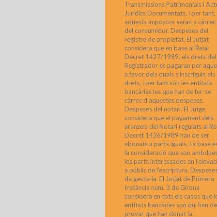
Transmissions Patrimonials i Act
Jurídics Documentats, i per tant,
aquests impostos seran a càrrec
del consumidor. Despeses del
registre de propietat. El Jutjat
considera que en base al Reial
Decret 1427/1989, els drets del
Registrador es pagaran per aque
a favor dels quals s’inscriguin els
drets, i per tant són les entitats
bancàries les que han de fer-se
càrrec d’aquestes despeses.
Despeses del notari. El Jutge
considera que el pagament dels
aranzels del Notari regulats al Re
Decret 1426/1989 han de ser
abonats a parts iguals. La base e
la consideració que son ambdue
les parts interessades en l’elevac
a públic de l’escriptura. Despese
de gestoria. El Jutjat de Primera
Instància núm. 3 de Girona
considera en tots els casos que l
entitats bancàries son qui han de
provar que han donat la