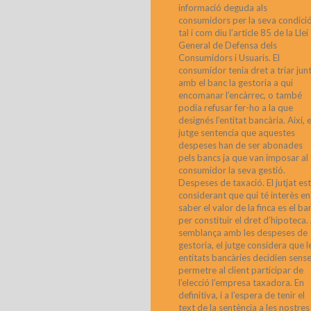
informació deguda als
consumidors per la seva condició
tal i com diu l’article 85 de la Llei
General de Defensa dels
Consumidors i Usuaris. El
consumidor tenia dret a triar jun
amb el banc la gestoria a qui
encomanar l’encàrrec, o també
podia refusar fer-ho a la que
designés l’entitat bancària. Així, e
jutge sentencia que aquestes
despeses han de ser abonades
pels bancs ja que van imposar al
consumidor la seva gestió.
Despeses de taxació. El jutjat es
considerant que qui té interès en
saber el valor de la finca es el ba
per constituir el dret d’hipoteca.
semblança amb les despeses de
gestoria, el jutge considera que l
entitats bancàries decidien sens
permetre al client participar de
l’elecció l’empresa taxadora. En
definitiva, i a l’espera de tenir el
text de la sentència a les nostres