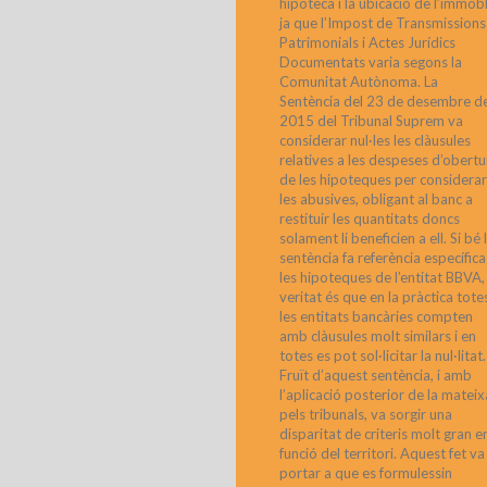
hipoteca i la ubicació de l’immob
ja que l’Impost de Transmissions
Patrimonials i Actes Jurídics
Documentats varia segons la
Comunitat Autònoma. La
Sentència del 23 de desembre de
2015 del Tribunal Suprem va
considerar nul·les les clàusules
relatives a les despeses d’obertu
de les hipoteques per considerar
les abusives, obligant al banc a
restituir les quantitats doncs
solament li beneficien a ell. Si bé 
sentència fa referència específica
les hipoteques de l’entitat BBVA, 
veritat és que en la pràctica tote
les entitats bancàries compten
amb clàusules molt similars i en
totes es pot sol·licitar la nul·litat.
Fruït d’aquest sentència, i amb
l’aplicació posterior de la mateix
pels tribunals, va sorgir una
disparitat de criteris molt gran e
funció del territori. Aquest fet va
portar a que es formulessin