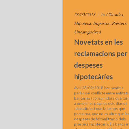
28/02/2018
|
In
Clàusules
,
Hipoteca
,
Impostos
,
Préstecs
,
Uncategorized
Novetats en les
reclamacions per
despeses
hipotecàries
Avui 28/02/2018 heu sentit a
parlar del conflicte entre entitats
bancàries i consumidors que tor
a omplir les pàgines dels diaris i
telenotícies i que fa temps que
porta cua, que no es altre que le
despeses de formalització dels
préstecs hipotecaris. Els bancs e