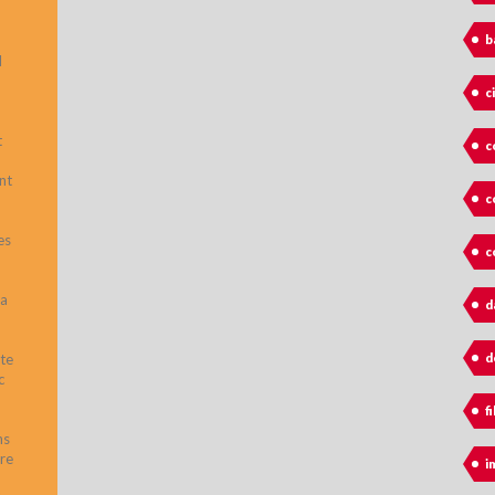
b
l
c
t
c
nt
c
es
c
ia
d
d
te
c
fi
ns
bre
i