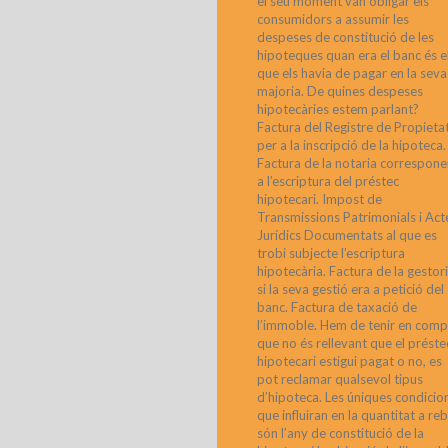
el seu moment van obligar els
consumidors a assumir les
despeses de constitució de les
hipoteques quan era el banc és e
que els havia de pagar en la seva
majoria. De quines despeses
hipotecàries estem parlant?
Factura del Registre de Propieta
per a la inscripció de la hipoteca.
Factura de la notaria correspone
a l’escriptura del préstec
hipotecari. Impost de
Transmissions Patrimonials i Act
Jurídics Documentats al que es
trobi subjecte l’escriptura
hipotecària. Factura de la gestor
si la seva gestió era a petició del
banc. Factura de taxació de
l’immoble. Hem de tenir en comp
que no és rellevant que el préste
hipotecari estigui pagat o no, es
pot reclamar qualsevol tipus
d’hipoteca. Les úniques condicio
que influiran en la quantitat a re
són l’any de constitució de la