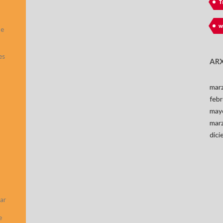
T
w
ue
es
ARX
mar
feb
may
mar
dic
tar
e