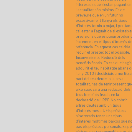
interessos que s’estan pagant en
l’actualitat són mínims. Es de
preveure que en un futur no
excessivament llunyà els tipus
d’interès tornin a pujar, i per tant
cal estar a l’aguait de si existeixe
previsions que es pugui produir 
increment en el tipus d’interès d
referència. En aquest cas caldria
reduir el préstec tot el possible.
Inconvenients Reducció dels
beneficis fiscals. En cas que hagis
adquirit el teu habitatge abans d
l’any 2013 i decideixis amortitza
part del teu deute, o la seva
totalitat, has de tenir present qu
això suposarà una reducció dels
teus beneficis fiscals en la
declaració de l’IRPF. No cobrir
altres deutes amb un tipus
d’interès més alt. Els préstecs
hipotecaris tenen uns tipus
d’interès molt més baixos que n
pas els préstecs personals. Es pe
això que es recomanable que, si 