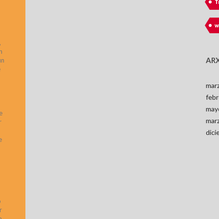
T
w
,
n
ARX
un
e
mar
feb
may
e
mar
r
dic
e
o
r
a