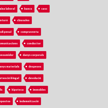
aixa laboral
bancs
casc
inturó
clàusules
odi penal
compraventa
omunicacions
conductor
onsumidor
danys corporals
anys materials
despeses
etenció il·legal
devolució
lls
hipoteca
immobles
mpostos
indemnització