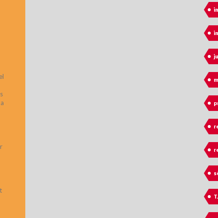
ó
i
i
j
el
m
is
na
p
r
r
r
s
t
T