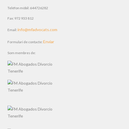
Telèfon mòbil: 644726282
Fax: 972 933 812
info@mfadvocats.com
Email:
Enviar
Formulari de contacte:
Som membres de: