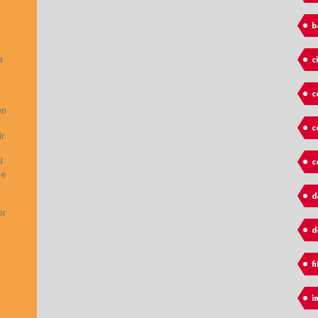
b
a
c
c
en
c
ir
l
c
de
d
or
d
fi
i
i