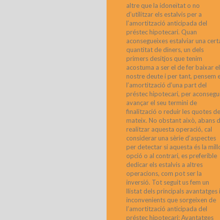
altre que la idoneïtat o no
d’utilitzar els estalvis per a
l’amortització anticipada del
préstec hipotecari. Quan
aconsegueixes estalviar una cert
quantitat de diners, un dels
primers desitjos que tenim
acostuma a ser el de fer baixar el
nostre deute i per tant, pensem 
l’amortització d’una part del
préstec hipotecari, per aconsegu
avançar el seu termini de
finalització o reduir les quotes de
mateix. No obstant això, abans 
realitzar aquesta operació, cal
considerar una sèrie d’aspectes
per detectar si aquesta és la mill
opció o al contrari, es preferible
dedicar els estalvis a altres
operacions, com pot ser la
inversió. Tot seguit us fem un
llistat dels principals avantatges 
inconvenients que sorgeixen de
l’amortització anticipada del
préstec hipotecari: Avantatges