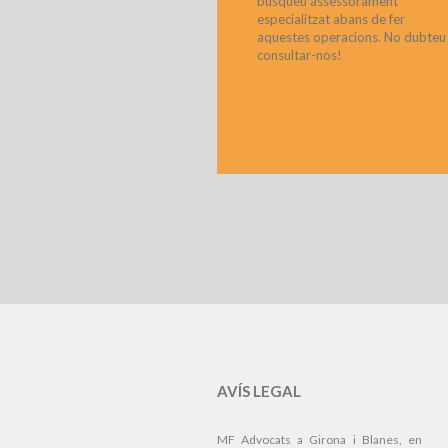
busqueu assessorament
especialitzat abans de fer
aquestes operacions. No dubteu
consultar-nos!
>
Llegeix Més
AVÍS LEGAL
MF Advocats a Girona i Blanes, en