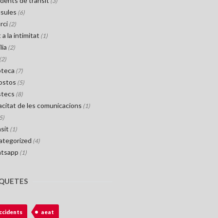
dents de trànsit
(3)
usules
(6)
rci
(2)
 a la intimitat
(1)
lia
(2)
(2)
oteca
(7)
ostos
(5)
stecs
(8)
acitat de les comunicacions
(1)
5)
sit
(1)
ategorized
(4)
tsapp
(1)
IQUETES
ccidents
aeat