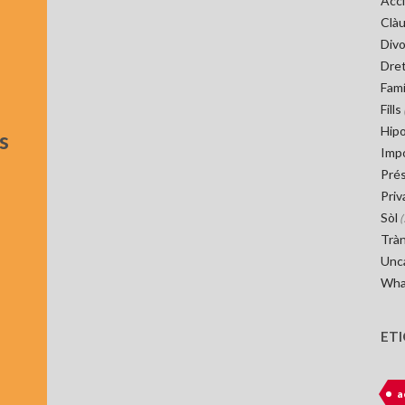
Acci
Clà
Divo
Dret
Famí
Fills
Hip
s
Imp
Pré
Priv
Sòl
(
Tràn
Unc
Wha
ET
a