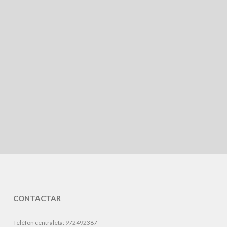
CONTACTAR
Telèfon centraleta: 972492387