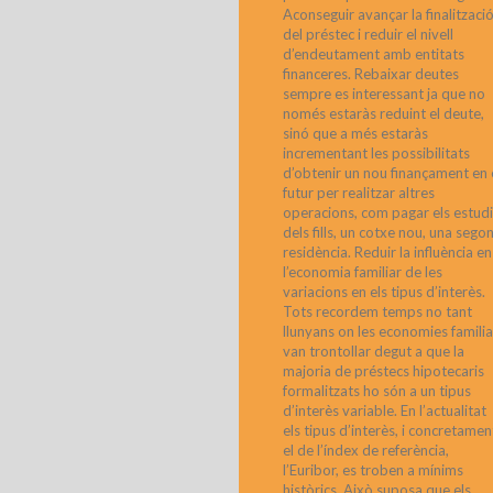
Aconseguir avançar la finalitzaci
del préstec i reduir el nivell
d’endeutament amb entitats
financeres. Rebaixar deutes
sempre es interessant ja que no
només estaràs reduint el deute,
sinó que a més estaràs
incrementant les possibilitats
d’obtenir un nou finançament en 
futur per realitzar altres
operacions, com pagar els estud
dels fills, un cotxe nou, una sego
residència. Reduir la influència en
l’economia familiar de les
variacions en els tipus d’interès.
Tots recordem temps no tant
llunyans on les economies familia
van trontollar degut a que la
majoria de préstecs hipotecaris
formalitzats ho són a un tipus
d’interès variable. En l’actualitat
els tipus d’interès, i concretamen
el de l’índex de referència,
l’Euribor, es troben a mínims
històrics. Això suposa que els