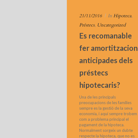
21/11/2016
|
In
Hipoteca
,
Préstecs
,
Uncategorized
Es recomanable
fer amortitzacion
anticipades dels
préstecs
hipotecaris?
Una de les principals
preocupacions de les famílies
sempre es la gestió de la seva
economia, i aquí sempre trobem
com a problema principal el
pagament de la hipoteca.
Normalment sorgeix un dubte
respecte la hipoteca, que no es