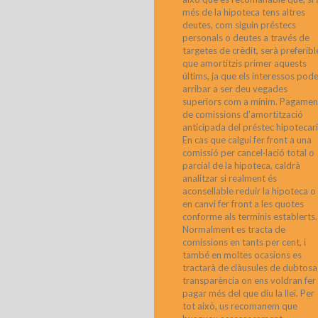
més de la hipoteca tens altres
deutes, com siguin préstecs
personals o deutes a través de
targetes de crèdit, serà preferibl
que amortitzis primer aquests
últims, ja que els interessos pod
arribar a ser deu vegades
superiors com a mínim. Pagamen
de comissions d’amortització
anticipada del préstec hipotecari
En cas que calgui fer front a una
comissió per cancel·lació total o
parcial de la hipoteca, caldrà
analitzar si realment és
aconsellable reduir la hipoteca o
en canvi fer front a les quotes
conforme als terminis establerts.
Normalment es tracta de
comissions en tants per cent, i
també en moltes ocasions es
tractarà de clàusules de dubtosa
transparència on ens voldran fer
pagar més del que diu la llei. Per
tot això, us recomanem que