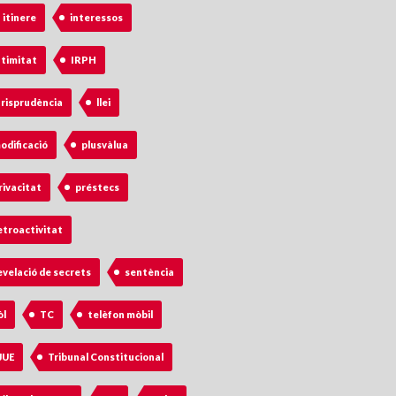
n itinere
interessos
ntimitat
IRPH
urisprudència
llei
odificació
plusvàlua
rivacitat
préstecs
etroactivitat
evelació de secrets
sentència
òl
TC
telèfon mòbil
JUE
Tribunal Constitucional